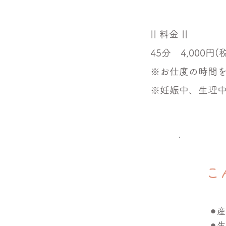
|| 料金 ||
45分 4,000円(
※お仕度の時間
※妊娠中、生理
​
⚫︎
⚫