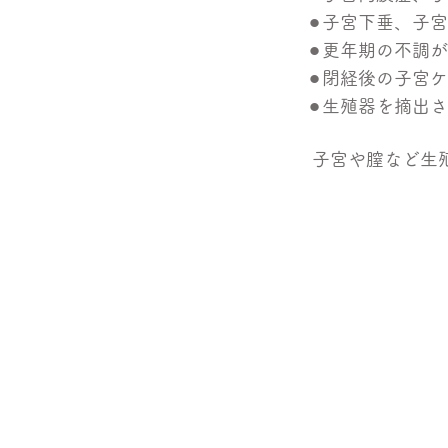
⚫︎
子宮下垂、子宮
⚫︎
更年期の不調が
⚫︎
閉経後の子宮ケ
⚫︎
生殖器を摘出さ
子宮や膣など生