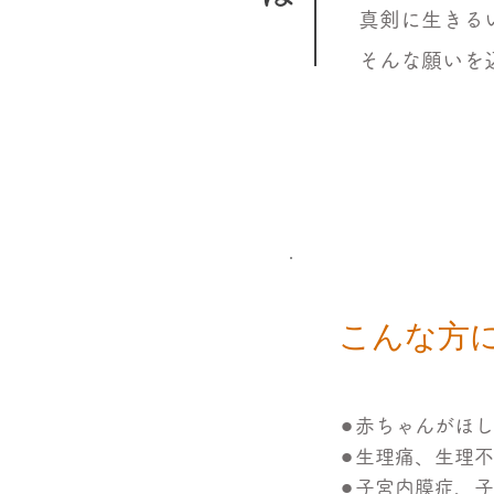
真剣に生きる
そんな願いを
こんな方
⚫︎
赤ちゃんがほし
⚫︎
生理痛、生理不
⚫︎
子宮内膜症、子