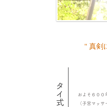
" 真
およそ６００
（子宮マッサ