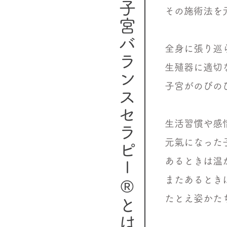
タイ式子宮バランスセラピー®とは
その施術法を
全身に張り巡
生殖器に適切
子宮がのびの
生活習慣や感
元氣になった
あるときは温
またあるとき
たとえ姿かた