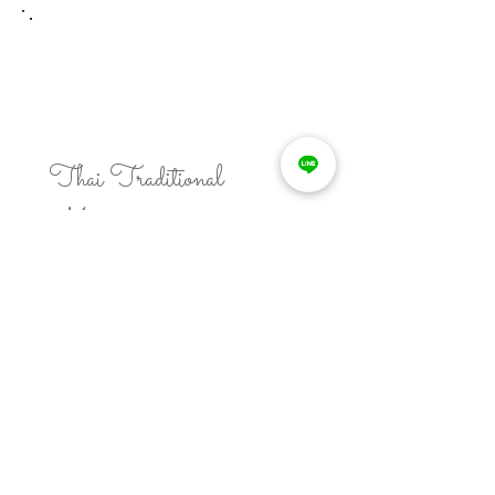
Menu 4
​Thai Traditional
Massage
タイ古式&ともゆらネイザン
​からだの意思を尊重したやさしいタイ
古式です。ゆっくりじっくり浸透する
ような圧とストレッチで心身の巡りを