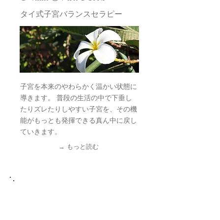
タイ式子宮バランスセラピー
子宮を本来のやわらかく温かい状態に
導きます。 普段の生活の中で下垂し
たりズレたりしやすい子宮を、その機
能がもっとも発揮できる真ん中に戻し
ていきます。
→ もっと読む
Menu 2