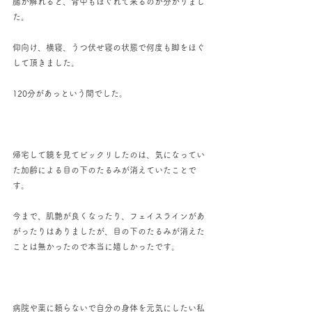
腸が解れると、背中もほぐれて来るのが分かりまし
た。
仰向け、横寝、うつ伏せ寝の状態で何度も脚をほぐ
して頂きました。
120分があっという間でした。
帰宅して鏡を見てビックリしたのは、気になってい
た加齢による目の下のたるみが消えていたことで
す。
今まで、肌艶が良くなったり、フェイスラインがあ
がったりはありましたが、目の下のたるみが消えた
ことは無かったので本当に嬉しかったです。
病院や薬に頼らないで自分の身体を元気にしたい私