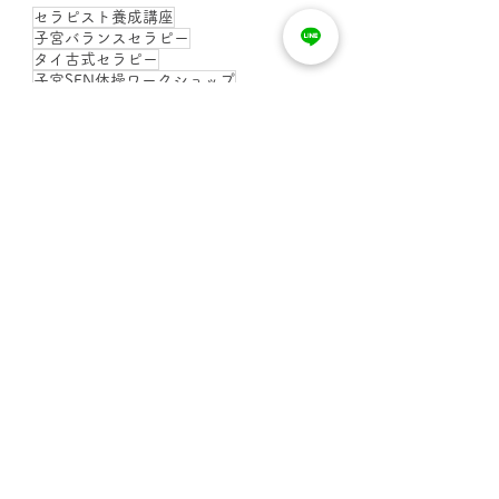
セラピスト養成講座
子宮バランスセラピー
タイ古式セラピー
子宮SEN体操ワークショップ
子宮セラピー1Day講座
→ Homeへ戻る
About The Spa Wat
タイ式子宮ケアのサロンです。新高円寺駅
徒歩1分・高円寺駅徒歩12分
Follow me▶︎▷