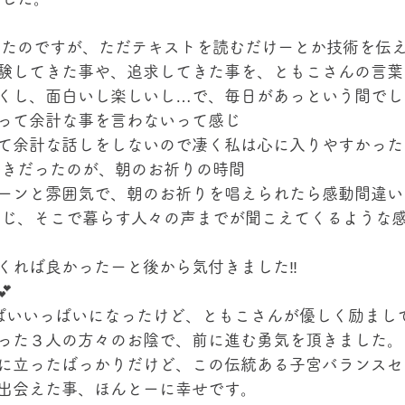
したのですが、ただテキストを読むだけーとか技術を伝
験してきた事や、追求してきた事を、ともこさんの言葉
くし、面白いし楽しいし…で、毎日があっという間でし
って余計な事を言わないって感じ 
て余計な話しをしないので凄く私は心に入りやすかった
好きだったのが、朝のお祈りの時間 
ーンと雰囲気で、朝のお祈りを唱えられたら感動間違いな
感じ、そこで暮らす人々の声までが聞こえてくるような
くれば良かったーと後から気付きました‼️ 
 
ぱいいっぱいになったけど、ともこさんが優しく励まし
った３人の方々のお陰で、前に進む勇気を頂きました。
に立ったばっかりだけど、この伝統ある子宮バランスセ
出会えた事、ほんとーに幸せです。