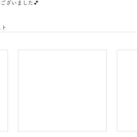
ございました💕
スト