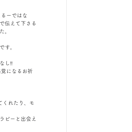
えるーではな
で伝えて下さる
た。 
です。
し‼️
感覚になるお祈
てくれたり、モ
 
ラピーと出会え