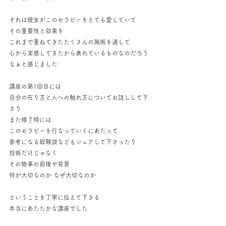
それは彼女がこのセラピーをとても愛していて
その重要性と効果を
これまで重ねてきたたくさんの施術を通して
心から実感してきたから表れているものなのだろう
なぁと感じました
講座の第1回目には
自分の在り方と人への触れ方についてお話しして下
さり
また修了時には
このセラピーを行なっていくにあたって
参考になる経験談などもシェアして下さったり
技術だけじゃなく
その物事の前後や背景
何が大切なのか なぜ大切なのか
ということを丁寧に伝えて下さる
本当にあたたかな講座でした