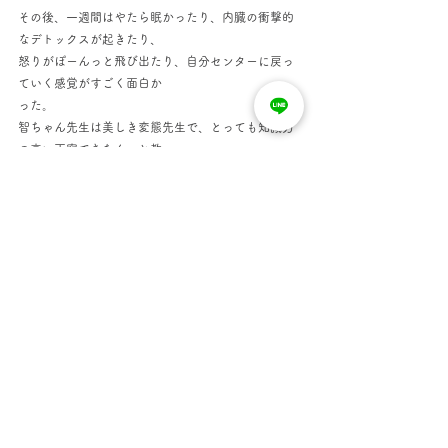
その後、一週間はやたら眠かったり、内臓の衝撃的
なデトックスが起きたり、
怒りがぽーんっと飛び出たり、自分センターに戻っ
ていく感覚がすごく面白か
った。
智ちゃん先生は美しき変態先生で、とっても知識力
の高い丁寧できちんっと教
えてくれる先生でした。テストは前夜眠れないほと
緊張しました〰！最後まで
丁寧に、厳しいチェックと的確なアドをありがとう
ございました♥
自分の体のことをもっと知りたい!と
本を読みあさっていた時
子宮についての本と出会いました。