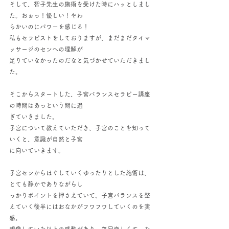
そして、智子先生の施術を受けた時にハッとしまし
た。おぉっ！優しい！やわ
らかいのにパワーを感じる！
私もセラピストをしておりますが、まだまだタイマ
ッサージのセンへの理解が
足りていなかったのだなと気づかせていただきまし
た。
そこからスタートした、子宮バランスセラピー講座
の時間はあっという間に過
ぎていきました。
子宮について教えていただき、子宮のことを知って
いくと、意識が自然と子宮
に向いていきます。
子宮センからほぐしていくゆったりとした施術は、
とても静かでありながらし
っかりポイントを押さえていて、子宮バランスを整
えていく後半にはおなかがフワフワしていくのを実
感。