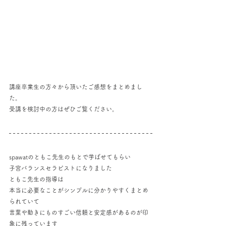
講座卒業生の方々から頂いたご感想をまとめまし
た。
受講を検討中の方はぜひご覧ください。
spawatのともこ先生のもとで学ばせてもらい
子宮バランスセラピストになりました
ともこ先生の指導は
本当に必要なことがシンプルに分かりやすくまとめ
られていて
言葉や動きにものすごい信頼と安定感があるのが印
象に残っています