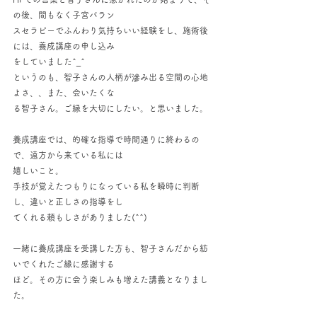
の後、間もなく子宮バラン
スセラピーでふんわり気持ちいい経験をし、施術後
には、養成講座の申し込み
をしていました^_^
というのも、智子さんの人柄が滲み出る空間の心地
よさ、、また、会いたくな
る智子さん。ご縁を大切にしたい。と思いました。
養成講座では、的確な指導で時間通りに終わるの
で、遠方から来ている私には
嬉しいこと。
手技が覚えたつもりになっている私を瞬時に判断
し、違いと正しさの指導をし
てくれる頼もしさがありました(^^)
一緒に養成講座を受講した方も、智子さんだから紡
いでくれたご縁に感謝する
ほど。その方に会う楽しみも増えた講義となりまし
た。