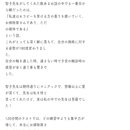
智子先生がしてくれた数あるお話の中でも一番目か
ら鱗だったのは、
『私達はセラピーを受ける方の曇りを磨いていく、
お掃除屋さんであり、ただ
の媒体である』
という話。
これがとっても深く腑に落ちて、自分の施術に対す
る姿勢が180度変わりまし
た。
自分の軸を通した時、通さない時で子宮の触診時の
感覚が全く違う事も驚きで
した。
智子先生は期待通りにマニアックで、想像以上に愛
が深くて、先生は私を侍と
言ってくれたけど、実は私の中での先生は菩薩でし
た！
120分間のテストでは、どの練習中よりも集中力が
増して、本当にお掃除屋さ