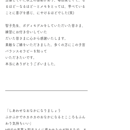
想像していた以上の感動があり、毎回楽しくて、な
るほど～なるほど～とメモをとっては、学べている
ことに喜びを感じ、にやけるほどでした(笑)
智子先生、ボディモデルをしていただいた皆さま、
練習にお付き合いしていた
だいた皆さまに心から感謝いたします。
素敵なご縁をいただきました。多くの方にこの子宮
バランスセラピーを知って
いただきたいです。
本当にありがとうございました。
「しあわせなおなかになりましょう
ふかふかでホカホカのおなかになるとこころもふん
わり気持ちいい」
HPでの言葉と智子さんに惹かれたのが始まりで、そ