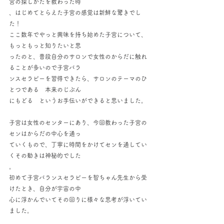
宮の探しかたを教わった時
、はじめてとらえた子宮の感覚は新鮮な驚きでし
た！
ここ数年でやっと興味を持ち始めた子宮について、
もっともっと知りたいと思
ったのと、普段自分のサロンで女性のからだに触れ
ることが多いので子宮バラ
ンスセラピーを習得できたら、サロンのテーマのひ
とつである　本来のじぶん
にもどる　というお手伝いができると思いました。
子宮は女性のセンターにあり、今回教わった子宮の
センはからだの中心を通っ
ていくもので、丁寧に時間をかけてセンを通してい
くその動きは神秘的でした
。
初めて子宮バランスセラピーを智ちゃん先生から受
けたとき、自分が宇宙の中
心に浮かんでいてその回りに様々な思考が浮いてい
ました。