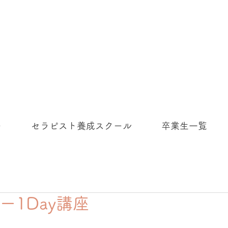
ー
セラピスト養成スクール
卒業生一覧
ー1Day講座