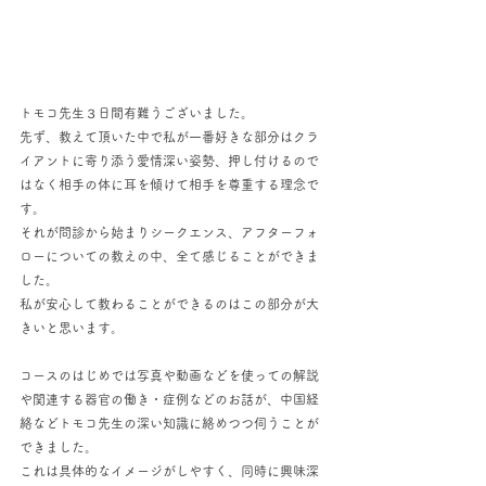
トモコ先生３日間有難うございました。
先ず、教えて頂いた中で私が一番好きな部分はクラ
イアントに寄り添う愛情深い姿勢、押し付けるので
はなく相手の体に耳を傾けて相手を尊重する理念で
す。
それが問診から始まりシークエンス、アフターフォ
ローについての教えの中、全て感じることができま
した。
私が安心して教わることができるのはこの部分が大
きいと思います。
コースのはじめでは写真や動画などを使っての解説
や関連する器官の働き・症例などのお話が、中国経
絡などトモコ先生の深い知識に絡めつつ伺うことが
できました。
これは具体的なイメージがしやすく、同時に興味深