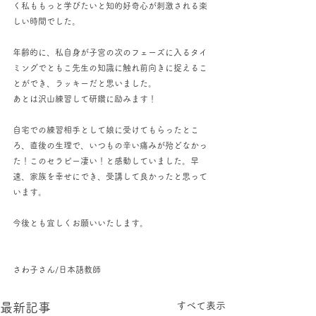
く私ももっと学びたいと知的好奇心が刺激される楽
しい時間でした。
年齢的に、私自身が子宮の次のフェーズに入るタイ
ミングでともこ先生の知識に触れ前向きに捉えるこ
とができ、ラッキーだと思いました。
あとは沢山練習して研鑽に励みます！
自宅での練習相手として娘に受けてもらったとこ
ろ、直後の生理で、いつもの辛い痛みが殆どなかっ
た！このセラピー凄い！と感動していました。早
速、家族を幸せにでき、受講して良かったと思って
います。
今後とも宜しくお願いいたします。
さわ子さん/日本語教師
すべて表示
最新記事