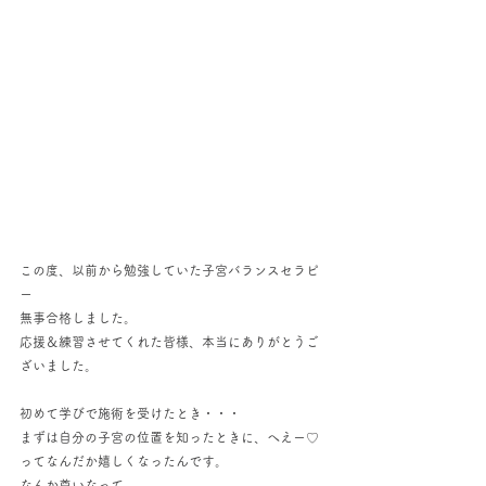
この度、以前から勉強していた子宮バランスセラピ
ー
無事合格しました。
応援＆練習させてくれた皆様、本当にありがとうご
ざいました。
初めて学びで施術を受けたとき・・・
まずは自分の子宮の位置を知ったときに、へえー♡
ってなんだか嬉しくなったんです。
なんか尊いなって。