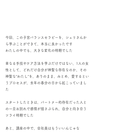
今回、この子宮バランスセラピーを、シェリさんか
ら学ぶことができて、本当に良かったです
わたしの中でも、大きな変化の時期でした
単なる手技やケア方法を学ぶだけではない、1人の女
性として、どれだけ自分が神聖な存在なのか、その
神聖な"わたし"を、ありのまま、みとめ、愛するとい
うプロセスが、去年の春分の日から起こっていまし
た
スタートしたときは、パートナー的存在だった人と
の一旦お別れで感情が揺さぶられ、自分と向き合う
ツライ時期でした
あと、講座の中で、会社員はもういいんじゃな