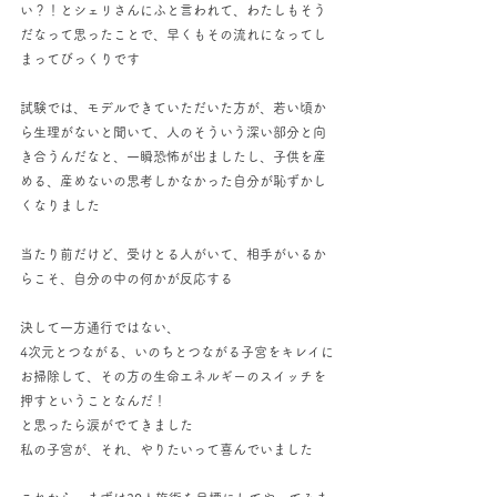
い？！とシェリさんにふと言われて、わたしもそう
だなって思ったことで、早くもその流れになってし
まってびっくりです
試験では、モデルできていただいた方が、若い頃か
ら生理がないと聞いて、人のそういう深い部分と向
き合うんだなと、一瞬恐怖が出ましたし、子供を産
める、産めないの思考しかなかった自分が恥ずかし
くなりました
当たり前だけど、受けとる人がいて、相手がいるか
らこそ、自分の中の何かが反応する
決して一方通行ではない、
4次元とつながる、いのちとつながる子宮をキレイに
お掃除して、その方の生命エネルギーのスイッチを
押すということなんだ！
と思ったら涙がでてきました
私の子宮が、それ、やりたいって喜んでいました