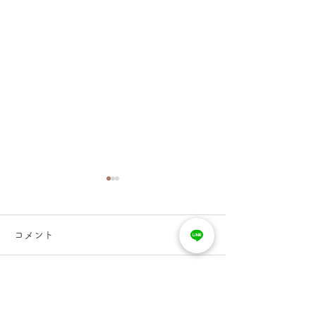
Spa Watさんに訪れた瞬間
今までになく子
から癒やされる空間も魅
っている体感が
コメント
力的です」
初回のあまりにも心地よい感
子宮垂下で悩んで
覚が忘れられず、 2度目の訪
ちらのサロンに出
問でした。 普段は自分でス
た。病院でもレー
コメントを追加…
トレッチやマッサージも し
行い、ある程度は